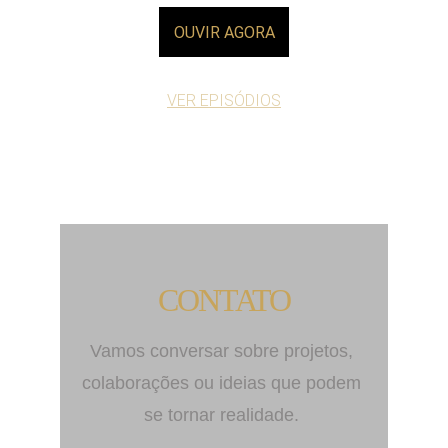
OUVIR AGORA
VER EPISÓDIOS
CONTATO
Vamos conversar sobre projetos, 
colaborações ou ideias que podem 
se tornar realidade. 